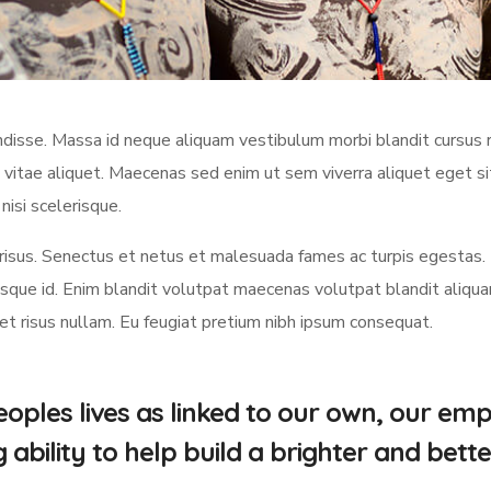
sse. Massa id neque aliquam vestibulum morbi blandit cursus ri
 vitae aliquet. Maecenas sed enim ut sem viverra aliquet eget s
nisi scelerisque.
us. Senectus et netus et malesuada fames ac turpis egestas.
ue id. Enim blandit volutpat maecenas volutpat blandit aliquam 
met risus nullam. Eu feugiat pretium nibh ipsum consequat.
oples lives as linked to our own, our em
bility to help build a brighter and bette