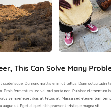
eer, This Can Solve Many Prob
 scelerisque. Dui nunc mattis enim ut tellus. Diam sollicitudin t
m. Proin fermentum leo vel orci porta non. Pulvinar elementum in
e purus semper eget duis at tellus at. Massa sed elementum temp
u augue ut. Eget aliquet nibh praesent tristique magna sit.