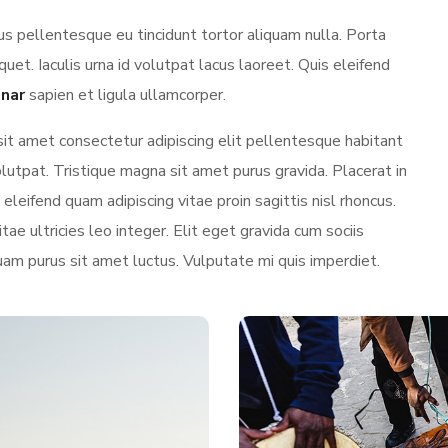
s pellentesque eu tincidunt tortor aliquam nulla. Porta
iquet. Iaculis urna id volutpat lacus laoreet. Quis eleifend
inar
sapien et ligula ullamcorper.
sit amet consectetur adipiscing elit pellentesque habitant
utpat. Tristique magna sit amet purus gravida. Placerat in
eleifend quam adipiscing vitae proin sagittis nisl rhoncus.
tae ultricies leo integer. Elit eget gravida cum sociis
uam purus sit amet luctus. Vulputate mi quis imperdiet.