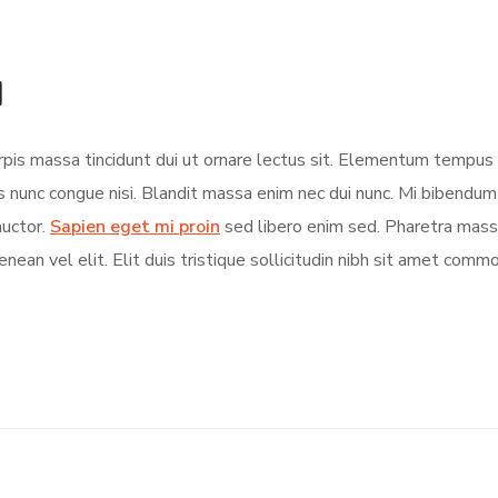
d
turpis massa tincidunt dui ut ornare lectus sit. Elementum tempu
s nunc congue nisi. Blandit massa enim nec dui nunc. Mi bibendu
auctor.
Sapien eget mi proin
sed libero enim sed. Pharetra massa
nean vel elit. Elit duis tristique sollicitudin nibh sit amet comm